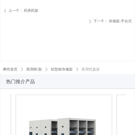
上一个：
药房药架
ꄴ
下一个：
存储架-平台式
ꄲ
桦尚首页
ꄲ
医用柜/架
ꄲ
铝型材存储架
ꄲ
医用托盘架
热门推介产品