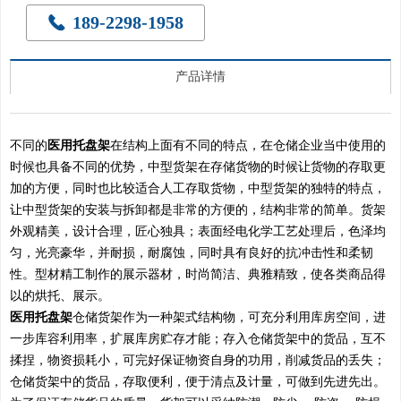
189-2298-1958
끅
产品详情
不同的
医用托盘架
在结构上面有不同的特点，在仓储企业当中使用的
时候也具备不同的优势，中型货架在存储货物的时候让货物的存取更
加的方便，同时也比较适合人工存取货物，中型货架的独特的特点，
让中型货架的安装与拆卸都是非常的方便的，结构非常的简单。货架
外观精美，设计合理，匠心独具；表面经电化学工艺处理后，色泽均
匀，光亮豪华，并耐损，耐腐蚀，同时具有良好的抗冲击性和柔韧
性。型材精工制作的展示器材，时尚简洁、典雅精致，使各类商品得
以的烘托、展示。
医用托盘架
仓储货架作为一种架式结构物，可充分利用库房空间，进
一步库容利用率，扩展库房贮存才能；存入仓储货架中的货品，互不
揉捏，物资损耗小，可完好保证物资自身的功用，削减货品的丢失；
仓储货架中的货品，存取便利，便于清点及计量，可做到先进先出。