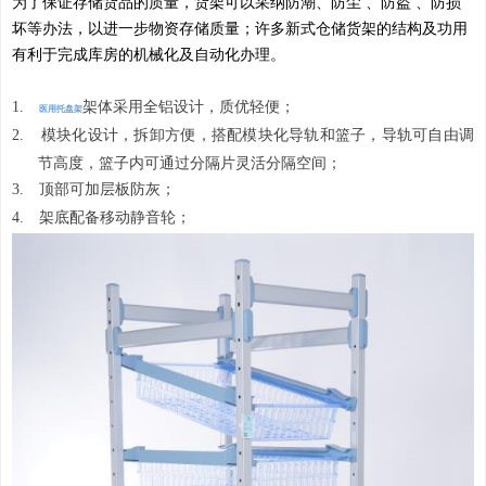
为了保证存储货品的质量，货架可以采纳防潮、防尘
、防盗
、防损
坏等办法，以进一步物资存储质量；许多新式仓储货架的结构及功用
有利于完成库房的机械化及自动化办理。
1.
架体采用全铝设计，质优轻便；
医用托盘架
2.
模块化设计，拆卸方便，搭配模块化导轨和篮子，导轨可自由调
节高度，篮子内可通过分隔片灵活分隔空间；
3.
顶部可加层板防灰；
4.
架底配备
移动静音轮；