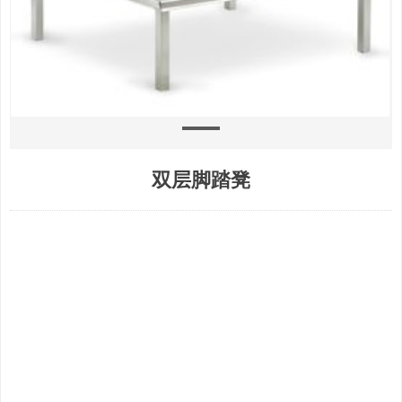
双层脚踏凳